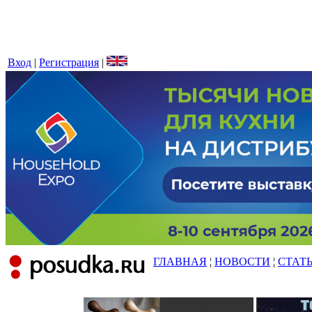
Вход
|
Регистрация
|
ГЛАВНАЯ
¦
НОВОСТИ
¦
СТАТ