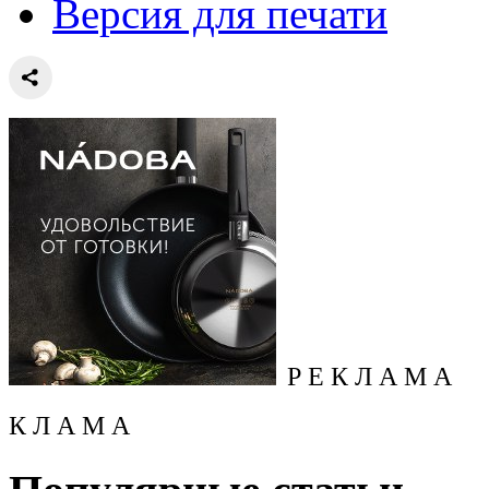
Версия для печати
Р Е К Л А М А
К Л А М А