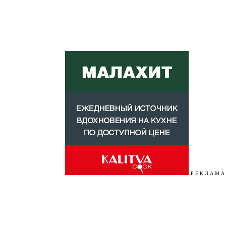
Р Е К Л А М А