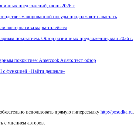
зничных предложений, июнь 2026 г.
изводстве эмалированной посуды продолжают нарастать
ли альтернатива маркетплейсам
арным покрытием. Обзор розничных предложений, май 2026 г.
рным покрытием Amercook Aristo: тест-обзор
I с функцией «Найти дешевле»
 обязательно использовать прямую гиперссылку
http://posudka.ru
.
ь с мнением авторов.