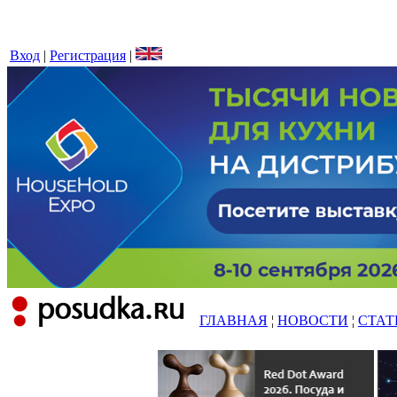
Вход
|
Регистрация
|
ГЛАВНАЯ
¦
НОВОСТИ
¦
СТАТ