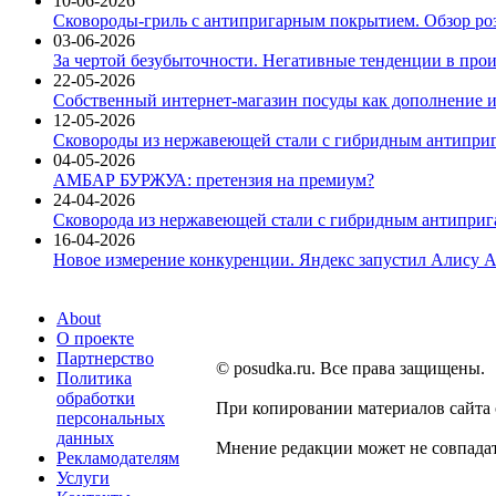
10-06-2026
Сковороды-гриль с антипригарным покрытием. Обзор ро
03-06-2026
За чертой безубыточности. Негативные тенденции в про
22-05-2026
Собственный интернет-магазин посуды как дополнение и
12-05-2026
Сковороды из нержавеющей стали с гибридным антиприг
04-05-2026
АМБАР БУРЖУА: претензия на премиум?
24-04-2026
Сковорода из нержавеющей стали с гибридным антиприга
16-04-2026
Новое измерение конкуренции. Яндекс запустил Алису A
About
О проекте
Партнерство
© posudka.ru. Все права защищены.
Политика
обработки
При копировании материалов сайта
персональных
данных
Мнение редакции может не совпадат
Рекламодателям
Услуги