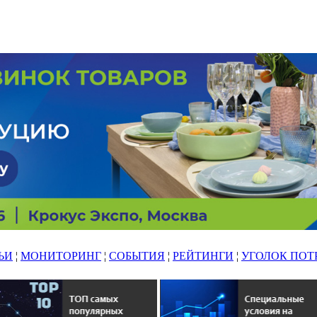
ЬИ
¦
МОНИТОРИНГ
¦
СОБЫТИЯ
¦
РЕЙТИНГИ
¦
УГОЛОК ПОТ