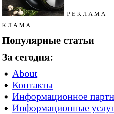
Р Е К Л А М А
К Л А М А
Популярные статьи
За сегодня:
About
Контакты
Информационное партн
Информационные услу