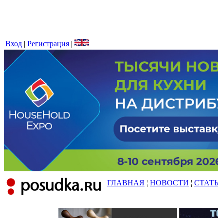
Вход
|
Регистрация
|
ГЛАВНАЯ
¦
НОВОСТИ
¦
СТАТ