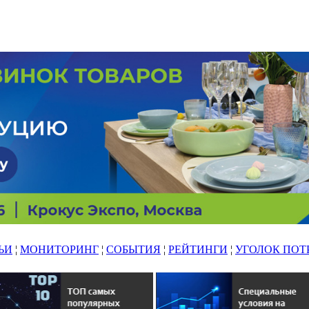
ЬИ
¦
МОНИТОРИНГ
¦
СОБЫТИЯ
¦
РЕЙТИНГИ
¦
УГОЛОК ПОТ