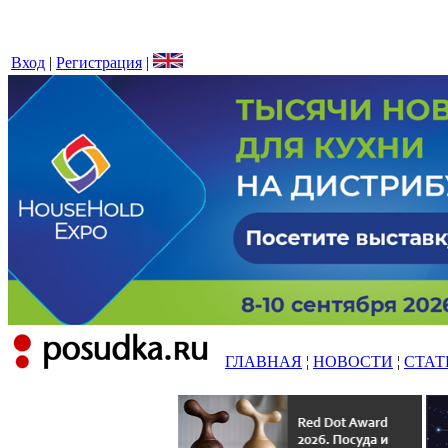
Вход
|
Регистрация
|
ГЛАВНАЯ
¦
НОВОСТИ
¦
СТАТ