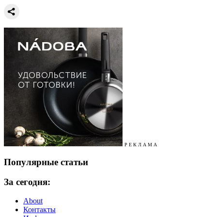
Р Е К Л А М А
Популярные статьи
За сегодня:
About
Контакты