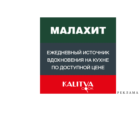
Р Е К Л А М А