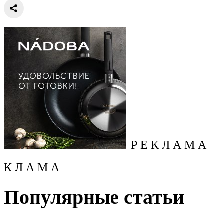
Р Е К Л А М А
К Л А М А
Популярные статьи