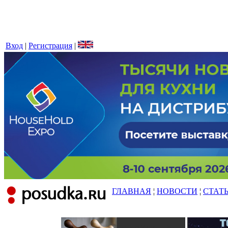
Вход
|
Регистрация
|
ГЛАВНАЯ
¦
НОВОСТИ
¦
СТАТ