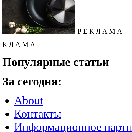
Р Е К Л А М А
К Л А М А
Популярные статьи
За сегодня:
About
Контакты
Информационное партн