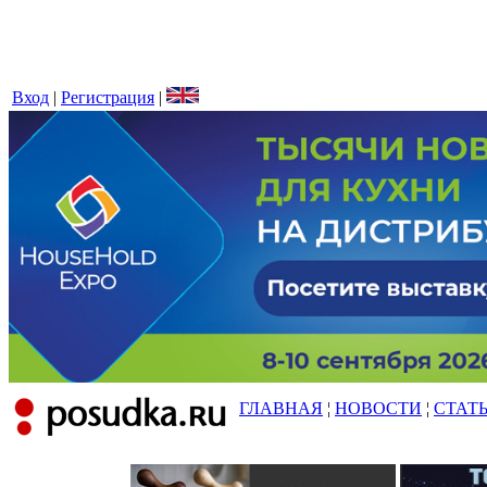
Вход
|
Регистрация
|
ГЛАВНАЯ
¦
НОВОСТИ
¦
СТАТ