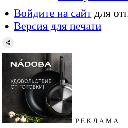
Войдите на сайт
для от
Версия для печати
Р Е К Л А М А