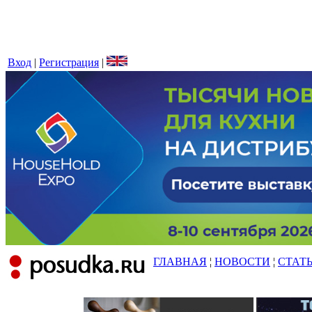
Вход
|
Регистрация
|
ГЛАВНАЯ
¦
НОВОСТИ
¦
СТАТ