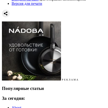
Версия для печати
Р Е К Л А М А
Популярные статьи
За сегодня:
About