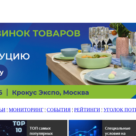
ЬИ
¦
МОНИТОРИНГ
¦
СОБЫТИЯ
¦
РЕЙТИНГИ
¦
УГОЛОК ПОТ