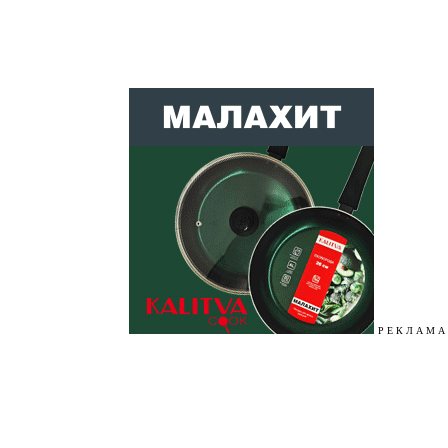
Р Е К Л А М А