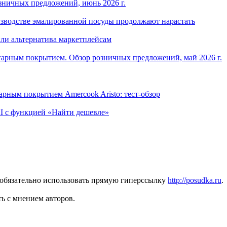
зничных предложений, июнь 2026 г.
изводстве эмалированной посуды продолжают нарастать
ли альтернатива маркетплейсам
арным покрытием. Обзор розничных предложений, май 2026 г.
рным покрытием Amercook Aristo: тест-обзор
I с функцией «Найти дешевле»
 обязательно использовать прямую гиперссылку
http://posudka.ru
.
ь с мнением авторов.