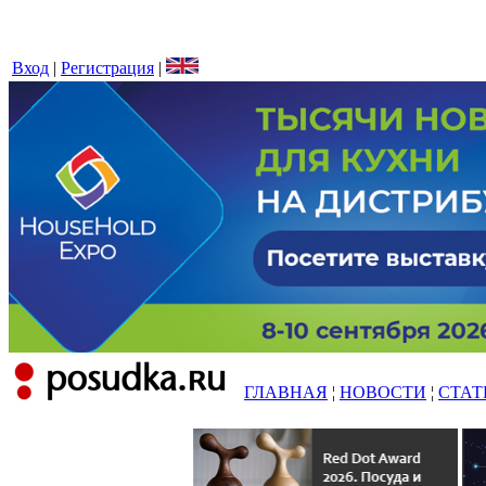
Вход
|
Регистрация
|
ГЛАВНАЯ
¦
НОВОСТИ
¦
СТАТ