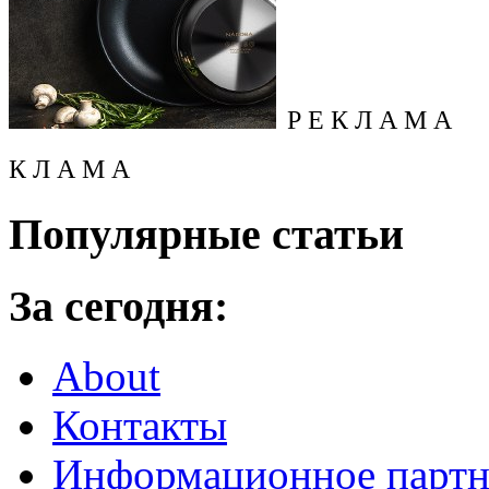
Р Е К Л А М А
К Л А М А
Популярные статьи
За сегодня:
About
Контакты
Информационное партн