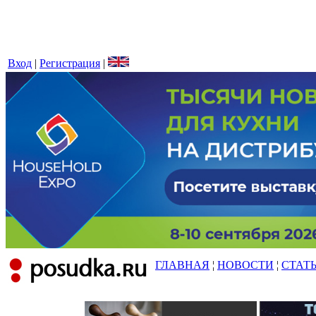
Вход
|
Регистрация
|
ГЛАВНАЯ
¦
НОВОСТИ
¦
СТАТ