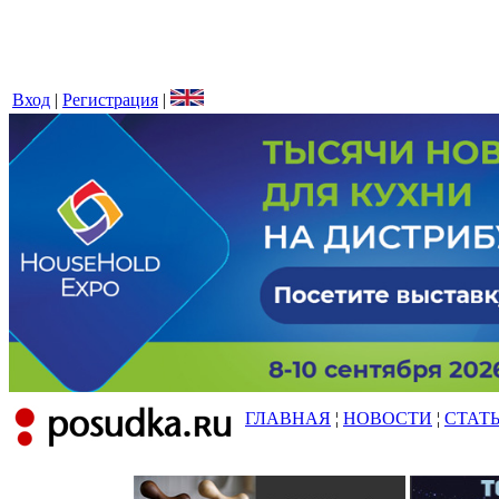
Вход
|
Регистрация
|
ГЛАВНАЯ
¦
НОВОСТИ
¦
СТАТ