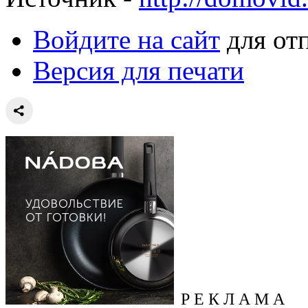
Войдите на сайт
для от
Версия для печати
Р Е К Л А М А