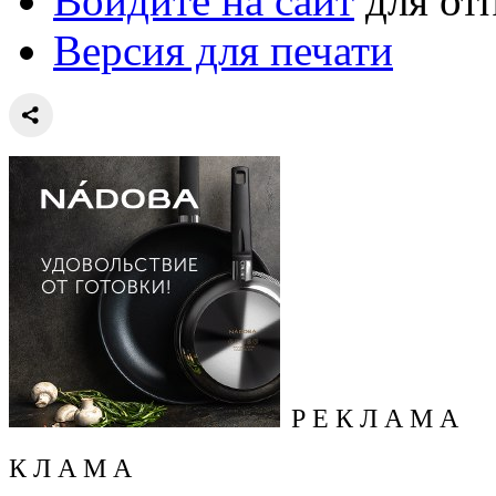
Войдите на сайт
для от
Версия для печати
Р Е К Л А М А
К Л А М А