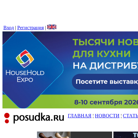
Вход
|
Регистрация
|
ГЛАВНАЯ
¦
НОВОСТИ
¦
СТАТ