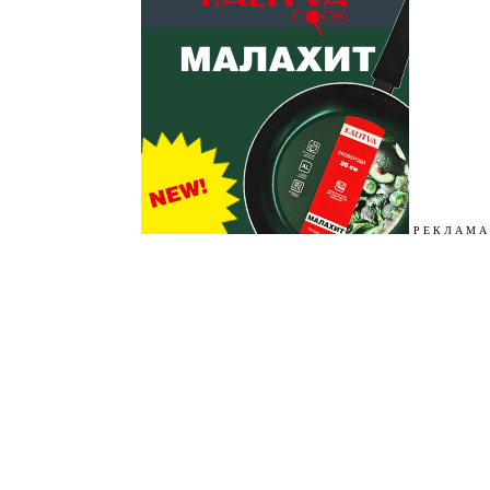
Р Е К Л А М А