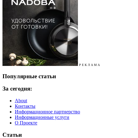
Р Е К Л А М А
Популярные статьи
За сегодня:
About
Контакты
Информационное партнерство
Информационные услуги
О Проекте
Статьи