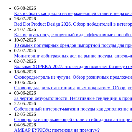
05-08-2026
Как выбрать кастрюлю из нержавеющей стали и не разоч
26-07-2026
Red Dot Product Design 2026. Обзор победителей в катег
24-07-2026
Как вернуть посуде опрятный вид: эффективные способы
10-07-2026
10 самых популярных брендов импортной посуды для при
02-07-2026
Мониторинг арбитражных дел на рынке посуды, апрель-и
02-07-2026
Большая ХОРЕКА 2027: что сегодня помогает бизнесу со
18-06-2026
Сковороды-гриль из чугуна. Обзор розничных предложени
10-06-2026
Сковороды-гриль с антипригарным покрытием. Обзор ро
03-06-2026
За чертой безубыточности. Негативные тенденции в про
22-05-2026
Собственный интернет-магазин посуды как дополнение и
12-05-2026
Сковороды из нержавеющей стали с гибридным антиприг
04-05-2026
АМБАР БУРЖУА: претензия на премиум?