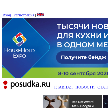
Вход
|
Регистрация
|
ГЛАВНАЯ
¦
НОВОСТИ
¦
СТАТ