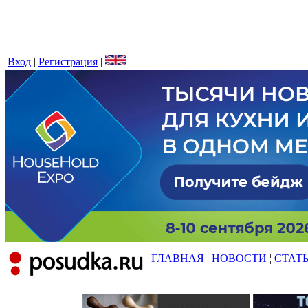
Вход
|
Регистрация
|
ГЛАВНАЯ
¦
НОВОСТИ
¦
СТАТ