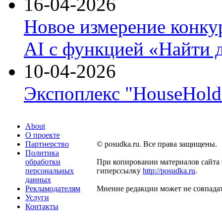
16-04-2026
Новое измерение конку
AI с функцией «Найти 
10-04-2026
Экспоплекс "HouseHold 
About
О проекте
Партнерство
© posudka.ru. Все права защищены.
Политика
обработки
При копировании материалов сайта 
персональных
гиперссылку
http://posudka.ru
.
данных
Рекламодателям
Мнение редакции может не совпадат
Услуги
Контакты