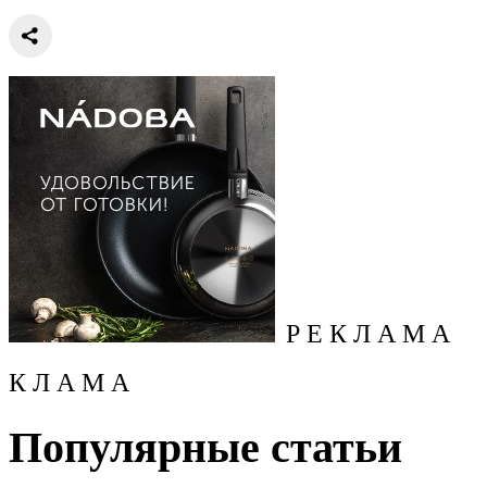
Р Е К Л А М А
К Л А М А
Популярные статьи