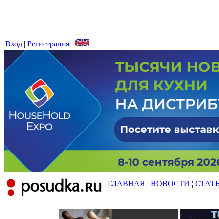
Вход
|
Регистрация
|
ГЛАВНАЯ
¦
НОВОСТИ
¦
СТАТ