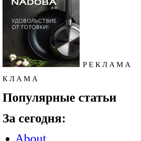
Р Е К Л А М А
К Л А М А
Популярные статьи
За сегодня:
About