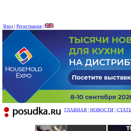
Вход
|
Регистрация
|
ГЛАВНАЯ
¦
НОВОСТИ
¦
СТАТ