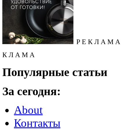
Р Е К Л А М А
К Л А М А
Популярные статьи
За сегодня:
About
Контакты