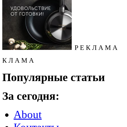
Р Е К Л А М А
К Л А М А
Популярные статьи
За сегодня:
About