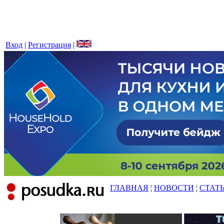
Вход
|
Регистрация
|
ГЛАВНАЯ
¦
НОВОСТИ
¦
СТАТ