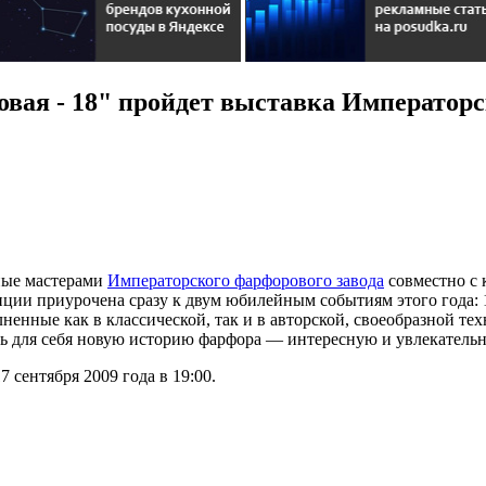
овая - 18" пройдет выставка Императорс
нные мастерами
Императорского фарфорового завода
совместно с 
ии приурочена сразу к двум юбилейным событиям этого года: 1
ненные как в классической, так и в авторской, своеобразной те
ть для себя новую историю фарфора — интересную и увлекатель
 сентября 2009 года в 19:00.