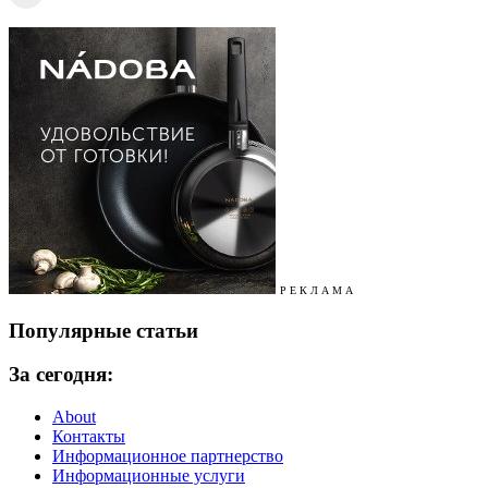
Р Е К Л А М А
Популярные статьи
За сегодня:
About
Контакты
Информационное партнерство
Информационные услуги