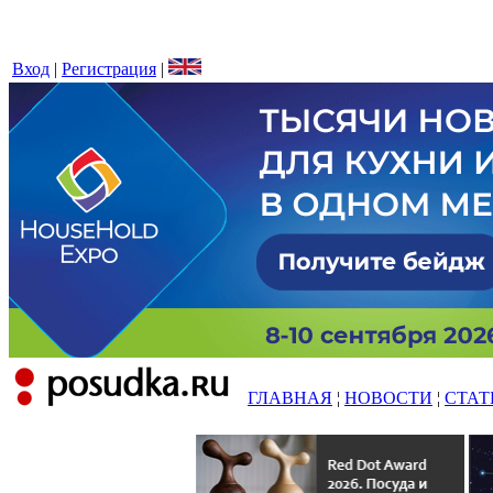
Вход
|
Регистрация
|
ГЛАВНАЯ
¦
НОВОСТИ
¦
СТАТ