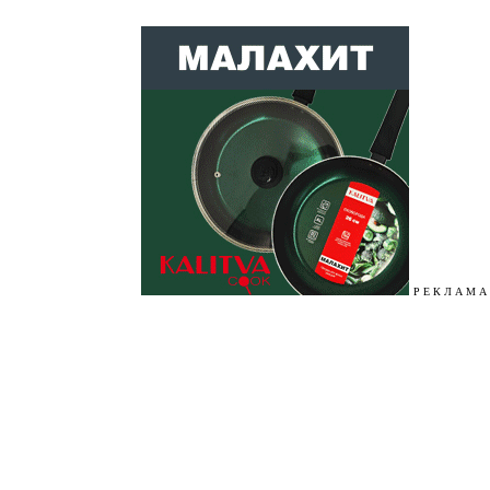
Р Е К Л А М А