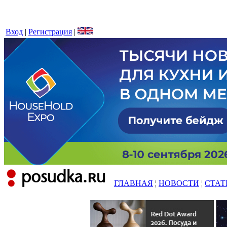
Вход
|
Регистрация
|
ГЛАВНАЯ
¦
НОВОСТИ
¦
СТАТ