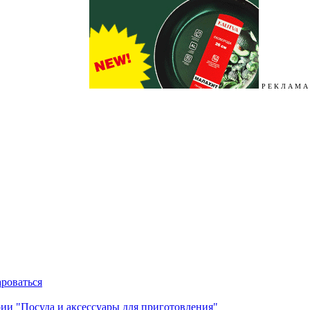
Р Е К Л А М А
ароваться
ории "Посуда и аксессуары для приготовления"