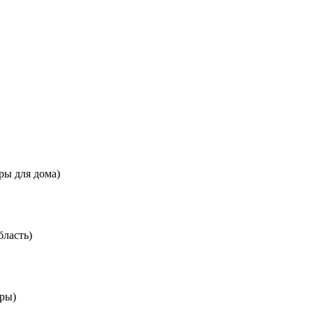
ры для дома)
ласть)
ры)