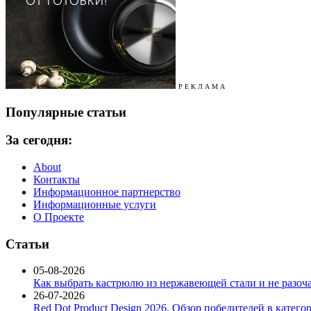
Р Е К Л А М А
Популярные статьи
За сегодня:
About
Контакты
Информационное партнерство
Информационные услуги
О Проекте
Статьи
05-08-2026
Как выбрать кастрюлю из нержавеющей стали и не разоч
26-07-2026
Red Dot Product Design 2026. Обзор победителей в катег