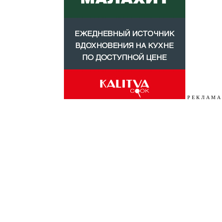
Р Е К Л А М А