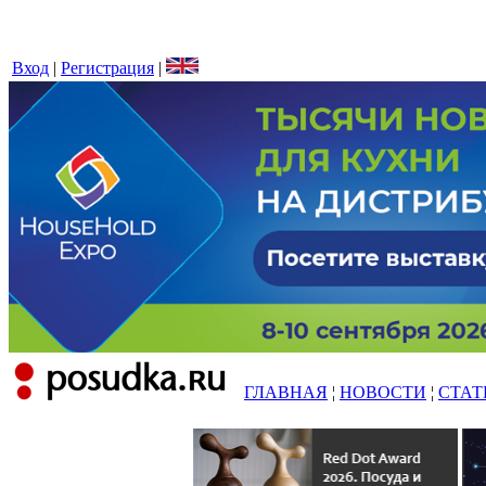
Вход
|
Регистрация
|
ГЛАВНАЯ
¦
НОВОСТИ
¦
СТАТ