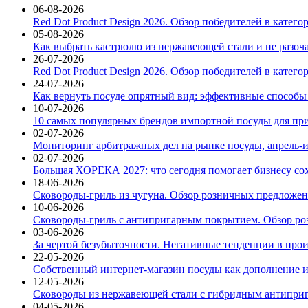
06-08-2026
Red Dot Product Design 2026. Обзор победителей в катег
05-08-2026
Как выбрать кастрюлю из нержавеющей стали и не разоч
26-07-2026
Red Dot Product Design 2026. Обзор победителей в катег
24-07-2026
Как вернуть посуде опрятный вид: эффективные способы
10-07-2026
10 самых популярных брендов импортной посуды для при
02-07-2026
Мониторинг арбитражных дел на рынке посуды, апрель-и
02-07-2026
Большая ХОРЕКА 2027: что сегодня помогает бизнесу со
18-06-2026
Сковороды-гриль из чугуна. Обзор розничных предложени
10-06-2026
Сковороды-гриль с антипригарным покрытием. Обзор ро
03-06-2026
За чертой безубыточности. Негативные тенденции в про
22-05-2026
Собственный интернет-магазин посуды как дополнение и
12-05-2026
Сковороды из нержавеющей стали с гибридным антиприг
04-05-2026