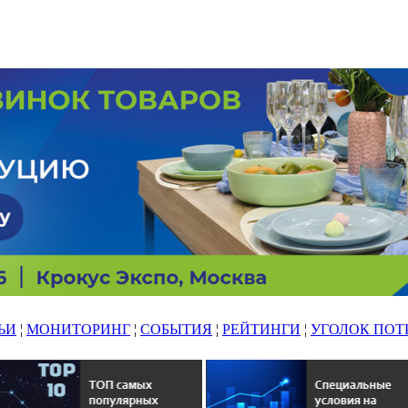
ЬИ
¦
МОНИТОРИНГ
¦
СОБЫТИЯ
¦
РЕЙТИНГИ
¦
УГОЛОК ПОТ