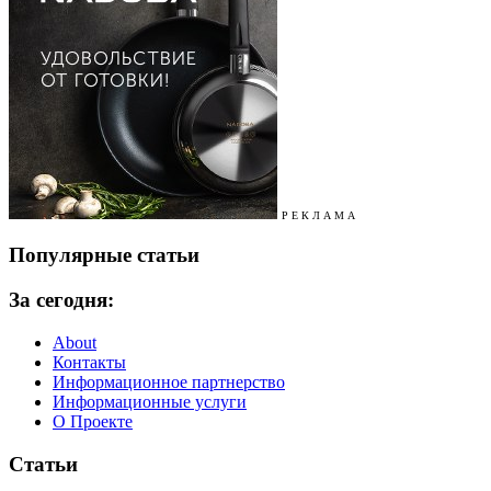
Р Е К Л А М А
Популярные статьи
За сегодня:
About
Контакты
Информационное партнерство
Информационные услуги
О Проекте
Статьи