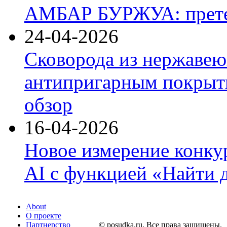
АМБАР БУРЖУА: прете
24-04-2026
Сковорода из нержавею
антипригарным покрыти
обзор
16-04-2026
Новое измерение конку
AI с функцией «Найти 
About
О проекте
Партнерство
© posudka.ru. Все права защищены.