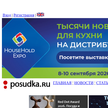
Вход
|
Регистрация
|
ГЛАВНАЯ
¦
НОВОСТИ
¦
СТАТ