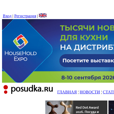
Вход
|
Регистрация
|
ГЛАВНАЯ
¦
НОВОСТИ
¦
СТАТ