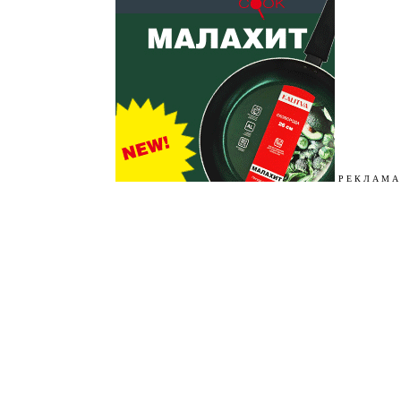
Р Е К Л А М А