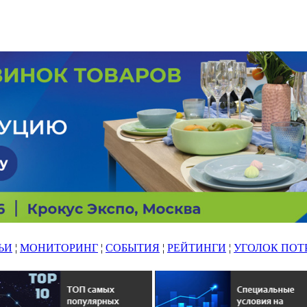
ЬИ
¦
МОНИТОРИНГ
¦
СОБЫТИЯ
¦
РЕЙТИНГИ
¦
УГОЛОК ПОТ