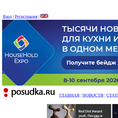
Вход
|
Регистрация
|
ГЛАВНАЯ
¦
НОВОСТИ
¦
СТАТ