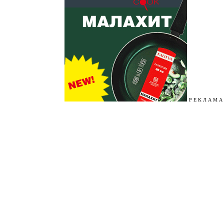
Р Е К Л А М А