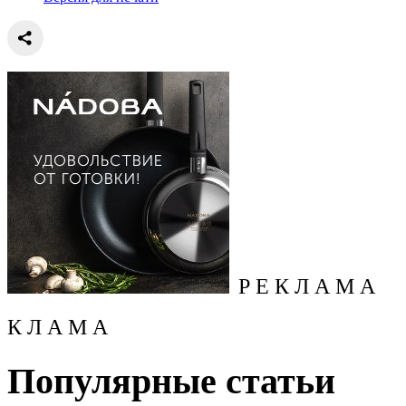
Р Е К Л А М А
К Л А М А
Популярные статьи