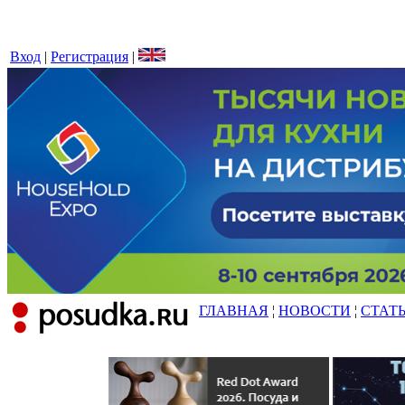
Вход
|
Регистрация
|
ГЛАВНАЯ
¦
НОВОСТИ
¦
СТАТ