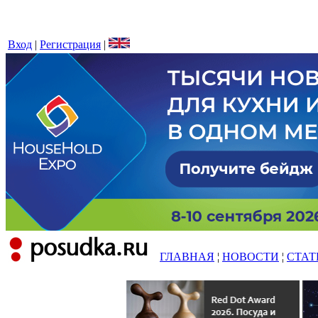
Вход
|
Регистрация
|
ГЛАВНАЯ
¦
НОВОСТИ
¦
СТАТ