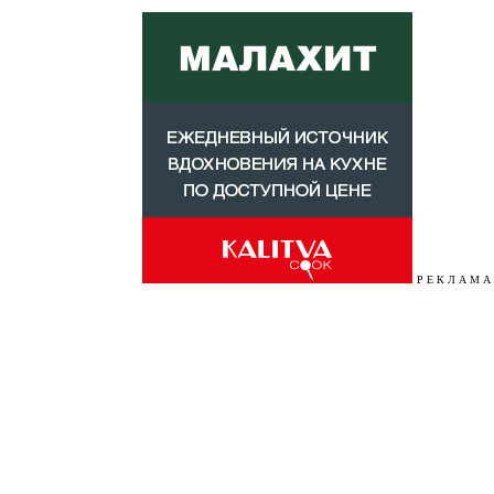
Р Е К Л А М А