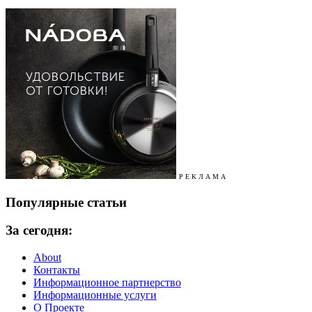
Р Е К Л А М А
Популярные статьи
За сегодня:
About
Контакты
Информационное партнерство
Информационные услуги
О Проекте