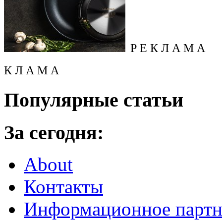
Р Е К Л А М А
К Л А М А
Популярные статьи
За сегодня:
About
Контакты
Информационное партн