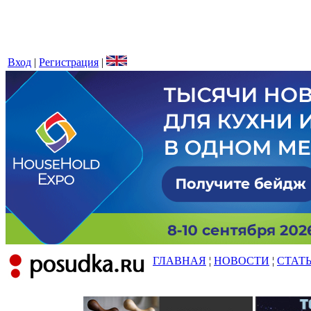
Вход
|
Регистрация
|
ГЛАВНАЯ
¦
НОВОСТИ
¦
СТАТ