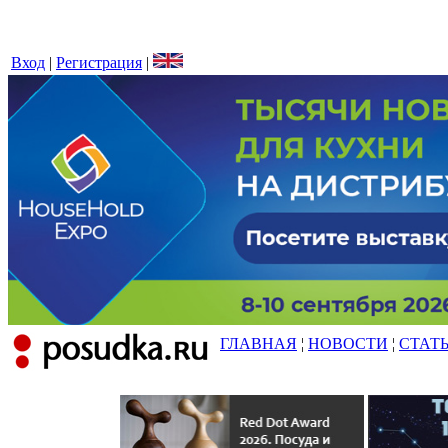
Вход
|
Регистрация
|
ГЛАВНАЯ
¦
НОВОСТИ
¦
СТАТ