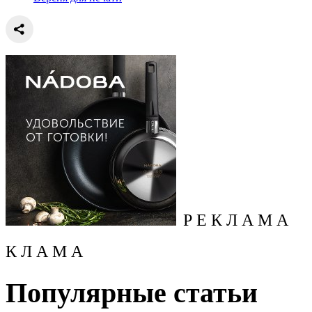
Р Е К Л А М А
К Л А М А
Популярные статьи