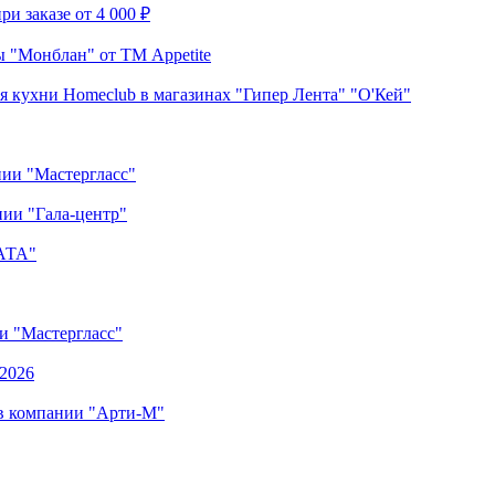
и заказе от 4 000 ₽
 "Монблан" от ТМ Appetite
я кухни Homeclub в магазинах "Гипер Лента" "О'Кей"
нии "Мастергласс"
ии "Гала-центр"
"АТА"
ии "Мастергласс"
.2026
 в компании "Арти-М"