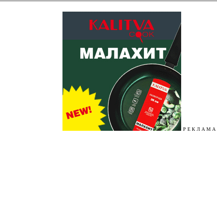
Р Е К Л А М А