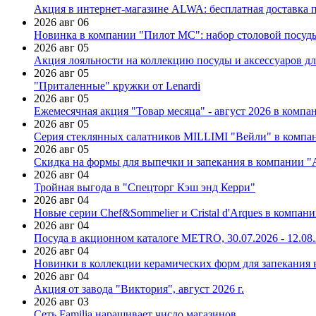
Акция в интернет-магазине ALWA: бесплатная доставка пр
2026 авг 06
Новинка в компании "Пилот МС": набор столовой посуды
2026 авг 05
Акция лояльности на коллекцию посуды и аксессуаров дл
2026 авг 05
"Приталенные" кружки от Lenardi
2026 авг 05
Ежемесячная акция "Товар месяца" - август 2026 в компа
2026 авг 05
Серия стеклянных салатников MILLIMI "Вейли" в компан
2026 авг 05
Скидка на формы для выпечки и запекания в компании 
2026 авг 04
Тройная выгода в "Спецторг Кэш энд Керри"
2026 авг 04
Новые серии Chef&Sommelier и Cristal d'Arques в компан
2026 авг 04
Посуда в акционном каталоге METRO, 30.07.2026 - 12.08
2026 авг 04
Новинки в коллекции керамических форм для запекания
2026 авг 04
Акция от завода "Виктория", август 2026 г.
2026 авг 03
Сеть Familia наращивает число магазинов