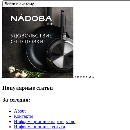
Р Е К Л А М А
Популярные статьи
За сегодня:
About
Контакты
Информационное партнерство
Информационные услуги