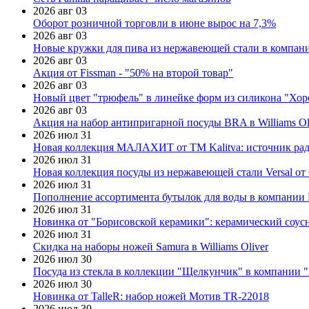
2026 авг 03
Оборот розничной торговли в июне вырос на 7,3%
2026 авг 03
Новые кружки для пива из нержавеющей стали в компан
2026 авг 03
Акция от Fissman - "50% на второй товар"
2026 авг 03
Новый цвет "трюфель" в линейке форм из силикона "Хор
2026 авг 03
Акция на набор антипригарной посуды BRA в Williams Ol
2026 июл 31
Новая коллекция МАЛАХИТ от ТМ Kalitva: источник радо
2026 июл 31
Новая коллекция посуды из нержавеющей стали Versal от 
2026 июл 31
Пополнение ассортимента бутылок для воды в компании E
2026 июл 31
Новинка от "Борисовской керамики": керамический соус
2026 июл 31
Скидка на наборы ножей Samura в Williams Oliver
2026 июл 30
Посуда из стекла в коллекции "Щелкунчик" в компании 
2026 июл 30
Новинка от TalleR: набор ножей Мотив TR-22018
2026 июл 30