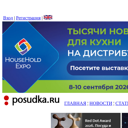
Вход
|
Регистрация
|
ГЛАВНАЯ
¦
НОВОСТИ
¦
СТАТ