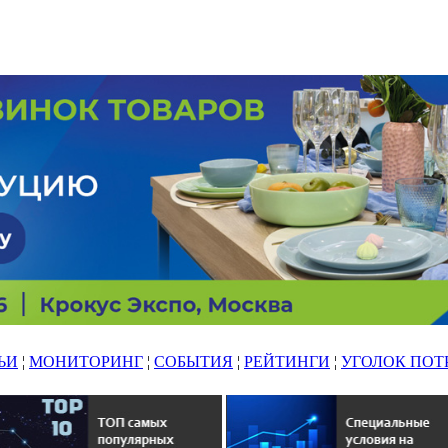
ЬИ
¦
МОНИТОРИНГ
¦
СОБЫТИЯ
¦
РЕЙТИНГИ
¦
УГОЛОК ПОТ