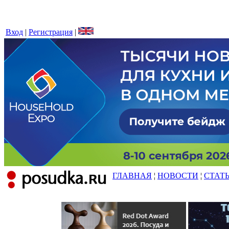
Вход
|
Регистрация
|
ГЛАВНАЯ
¦
НОВОСТИ
¦
СТАТ