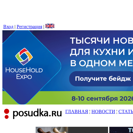
Вход
|
Регистрация
|
ГЛАВНАЯ
¦
НОВОСТИ
¦
СТАТ