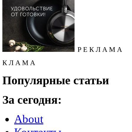
Р Е К Л А М А
К Л А М А
Популярные статьи
За сегодня:
About