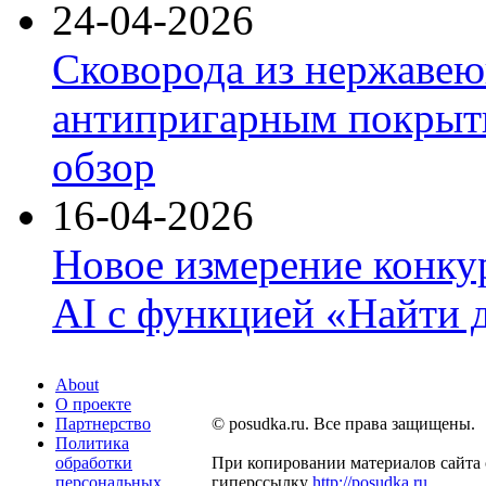
24-04-2026
Сковорода из нержавею
антипригарным покрыти
обзор
16-04-2026
Новое измерение конку
AI с функцией «Найти 
About
О проекте
Партнерство
© posudka.ru. Все права защищены.
Политика
обработки
При копировании материалов сайта 
персональных
гиперссылку
http://posudka.ru
.