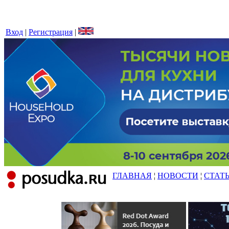
Вход
|
Регистрация
|
ГЛАВНАЯ
¦
НОВОСТИ
¦
СТАТ