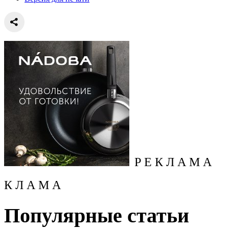
Р Е К Л А М А
К Л А М А
Популярные статьи