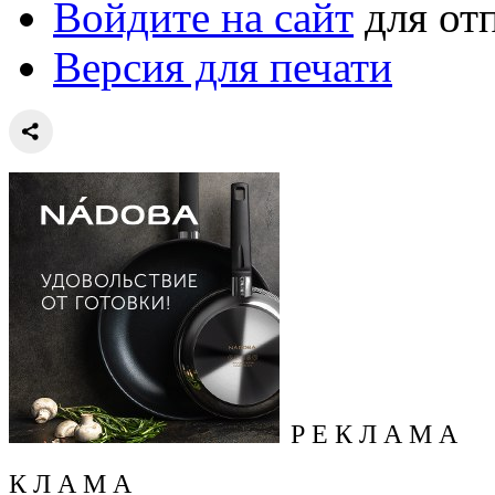
Войдите на сайт
для от
Версия для печати
Р Е К Л А М А
К Л А М А