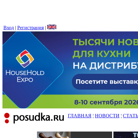
Вход
|
Регистрация
|
ГЛАВНАЯ
¦
НОВОСТИ
¦
СТАТ