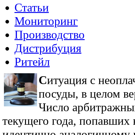
Статьи
Мониторинг
Производство
Дистрибуция
Ритейл
С
итуация с неопл
посуды, в целом ве
Число арбитражных 
текущего года, попавших 
идентично аналогичному п