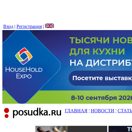
Вход
|
Регистрация
|
ГЛАВНАЯ
¦
НОВОСТИ
¦
СТАТ