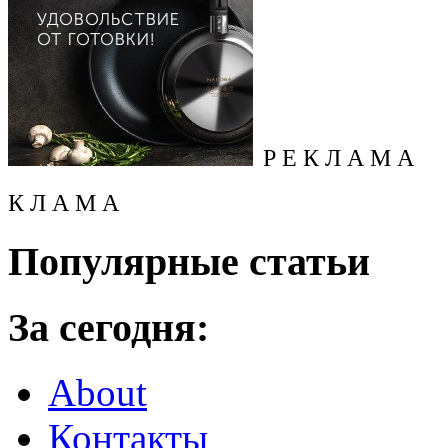
Р Е К Л А М А
К Л А М А
Популярные статьи
За сегодня:
About
Контакты