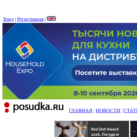
Вход
|
Регистрация
|
ГЛАВНАЯ
¦
НОВОСТИ
¦
СТАТ