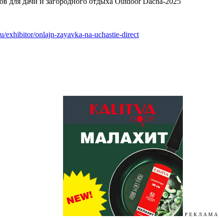
в для дачи и загородного отдыха Outdoor Dacha-2025
ru/exhibitor/onlajn-zayavka-na-uchastie-direct
Р Е К Л А М А