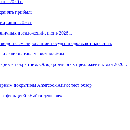
юнь 2026 г.
хранять прибыль
й, июнь 2026 г.
зничных предложений, июнь 2026 г.
изводстве эмалированной посуды продолжают нарастать
ли альтернатива маркетплейсам
арным покрытием. Обзор розничных предложений, май 2026 г.
рным покрытием Amercook Aristo: тест-обзор
I с функцией «Найти дешевле»