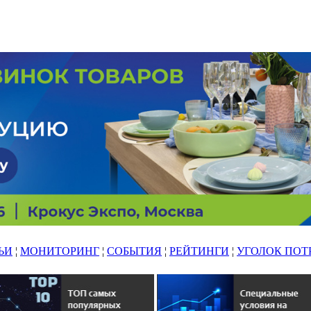
ЬИ
¦
МОНИТОРИНГ
¦
СОБЫТИЯ
¦
РЕЙТИНГИ
¦
УГОЛОК ПОТ