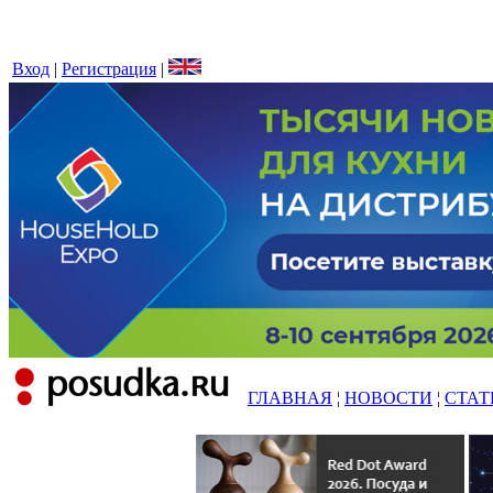
Вход
|
Регистрация
|
ГЛАВНАЯ
¦
НОВОСТИ
¦
СТАТ