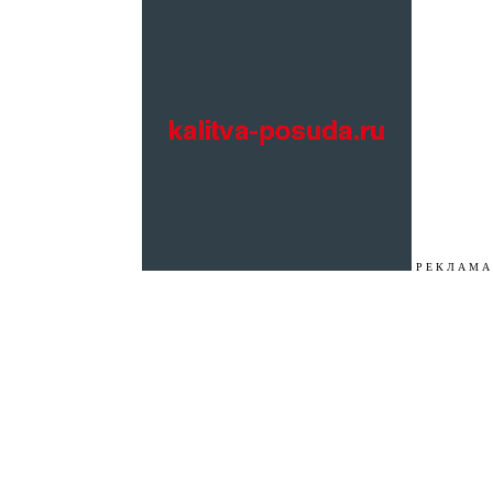
Р Е К Л А М А