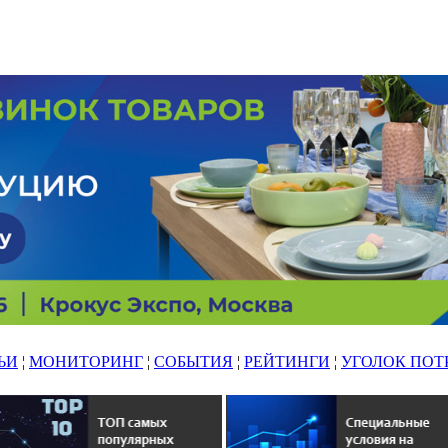
ЬИ
¦
МОНИТОРИНГ
¦
СОБЫТИЯ
¦
РЕЙТИНГИ
¦
УГОЛОК ПОТ