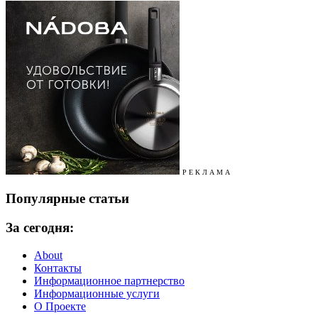
Р Е К Л А М А
Популярные статьи
За сегодня:
About
Контакты
Информационное партнерство
Информационные услуги
О Проекте