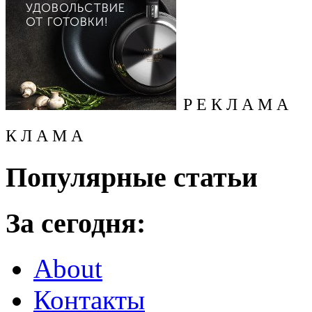
Р Е К Л А М А
К Л А М А
Популярные статьи
За сегодня:
About
Контакты