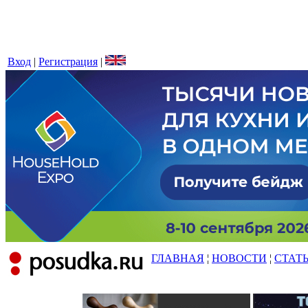
Вход
|
Регистрация
|
ГЛАВНАЯ
¦
НОВОСТИ
¦
СТАТ