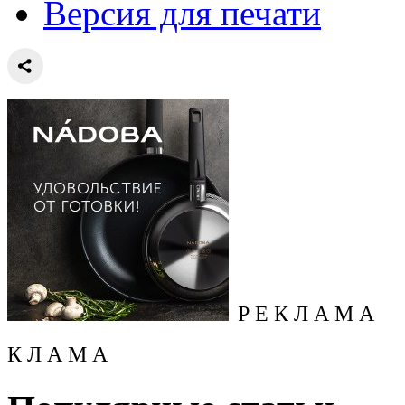
Версия для печати
Р Е К Л А М А
К Л А М А