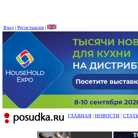
Вход
|
Регистрация
|
ГЛАВНАЯ
¦
НОВОСТИ
¦
СТАТ