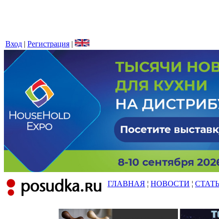
Вход
|
Регистрация
|
ГЛАВНАЯ
¦
НОВОСТИ
¦
СТАТ