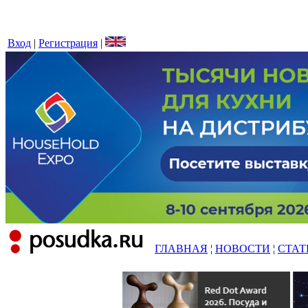
Вход
|
Регистрация
|
ГЛАВНАЯ
¦
НОВОСТИ
¦
СТАТ