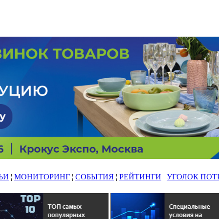
ЬИ
¦
МОНИТОРИНГ
¦
СОБЫТИЯ
¦
РЕЙТИНГИ
¦
УГОЛОК ПОТ