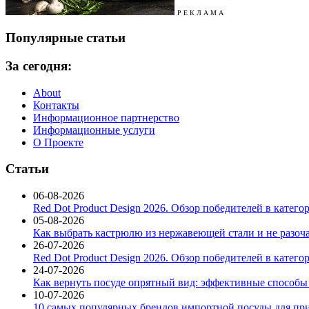
Р Е К Л А М А
Популярные статьи
За сегодня:
About
Контакты
Информационное партнерство
Информационные услуги
О Проекте
Статьи
06-08-2026
Red Dot Product Design 2026. Обзор победителей в катег
05-08-2026
Как выбрать кастрюлю из нержавеющей стали и не разоч
26-07-2026
Red Dot Product Design 2026. Обзор победителей в катег
24-07-2026
Как вернуть посуде опрятный вид: эффективные способы
10-07-2026
10 самых популярных брендов импортной посуды для при