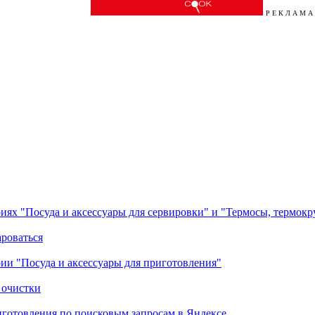
Р Е К Л А М А
ориях "Посуда и аксессуары для сервировки" и "Термосы, термок
ароваться
ории "Посуда и аксессуары для приготовления"
 очистки
готовления по поисковым запросам в Яндексе