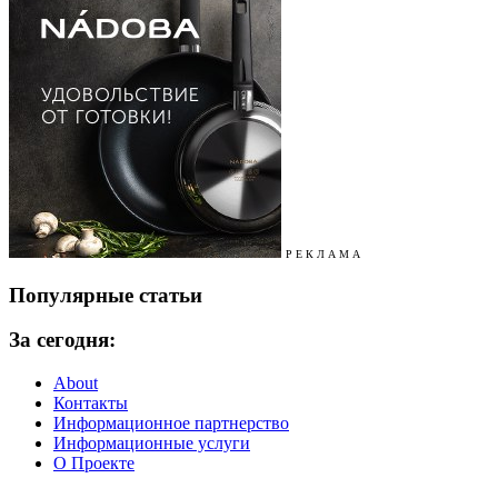
Р Е К Л А М А
Популярные статьи
За сегодня:
About
Контакты
Информационное партнерство
Информационные услуги
О Проекте