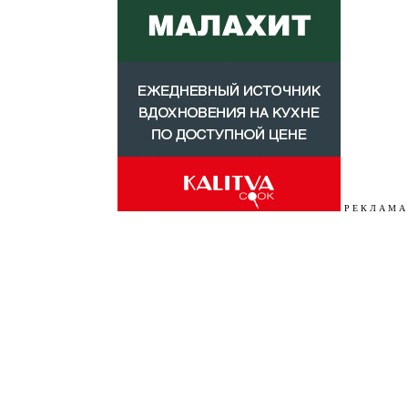
Р Е К Л А М А