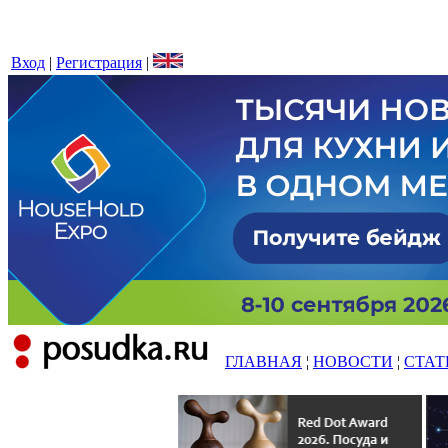
Вход
|
Регистрация
|
ГЛАВНАЯ
¦
НОВОСТИ
¦
СТАТ