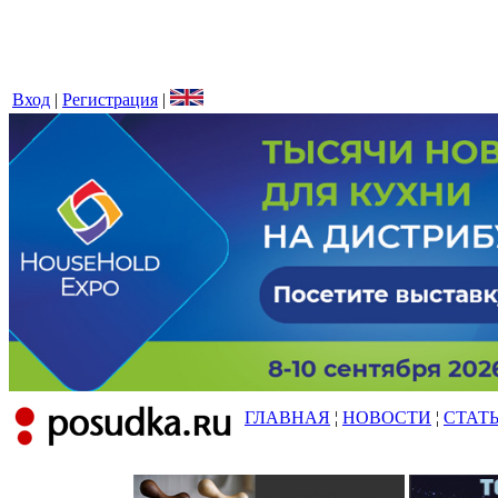
Вход
|
Регистрация
|
ГЛАВНАЯ
¦
НОВОСТИ
¦
СТАТ