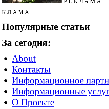
Р Е К Л А М А
К Л А М А
Популярные статьи
За сегодня:
About
Контакты
Информационное партн
Информационные услу
О Проекте