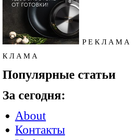
Р Е К Л А М А
К Л А М А
Популярные статьи
За сегодня:
About
Контакты