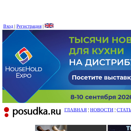
Вход
|
Регистрация
|
ГЛАВНАЯ
¦
НОВОСТИ
¦
СТАТ