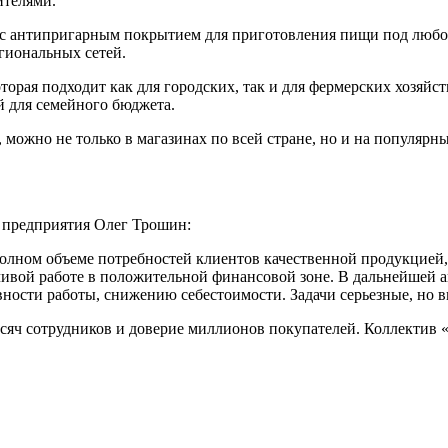
ителями.
 с антипригарным покрытием для приготовления пищи под любой
гиональных сетей.
рая подходит как для городских, так и для фермерских хозяйств
й для семейного бюджета.
можно не только в магазинах по всей стране, но и на популярны
р предприятия Олег Трошин:
лном объеме потребностей клиентов качественной продукцией, 
йчивой работе в положительной финансовой зоне. В дальнейшей
ости работы, снижению себестоимости. Задачи серьезные, но 
тысяч сотрудников и доверие миллионов покупателей. Коллектив