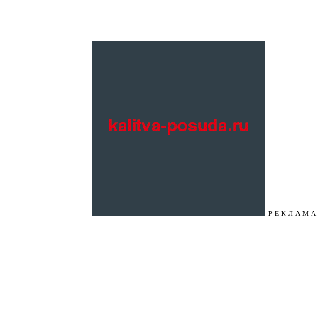
Р Е К Л А М А