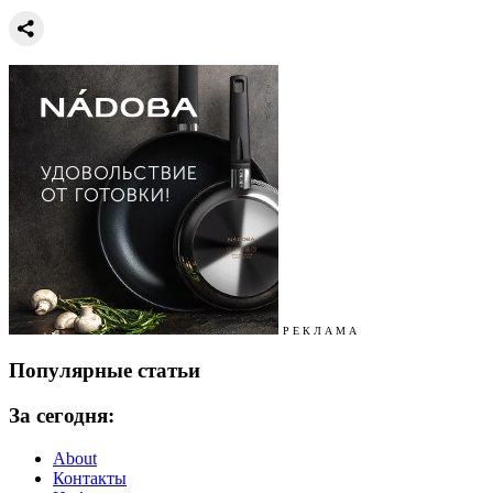
Р Е К Л А М А
Популярные статьи
За сегодня:
About
Контакты