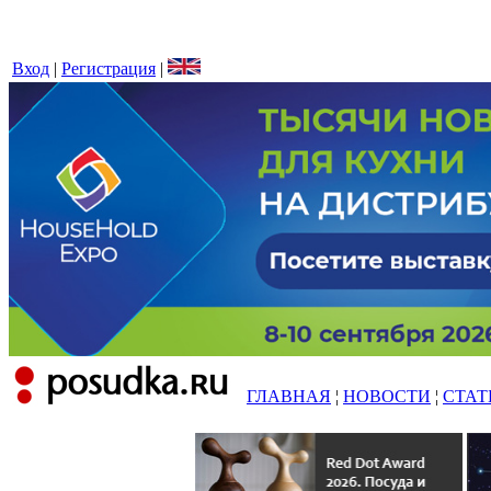
Вход
|
Регистрация
|
ГЛАВНАЯ
¦
НОВОСТИ
¦
СТАТ