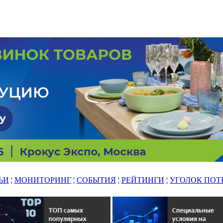
ЬИ
¦
МОНИТОРИНГ
¦
СОБЫТИЯ
¦
РЕЙТИНГИ
¦
УГОЛОК ПОТ