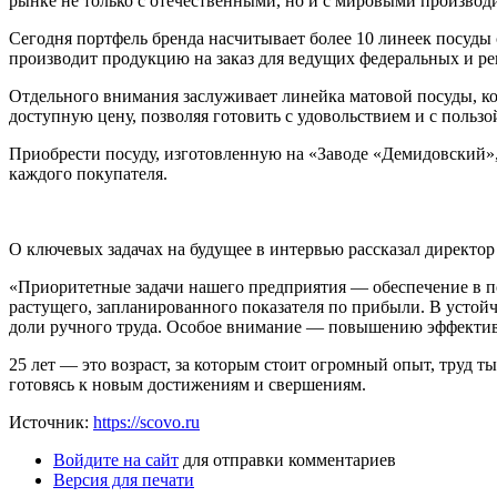
рынке не только с отечественными, но и с мировыми производ
Сегодня портфель бренда насчитывает более 10 линеек посуды
производит продукцию на заказ для ведущих федеральных и ре
Отдельного внимания заслуживает линейка матовой посуды, кото
доступную цену, позволяя готовить с удовольствием и с пользо
Приобрести посуду, изготовленную на «Заводе «Демидовский», 
каждого покупателя.
О ключевых задачах на будущее в интервью рассказал директо
«Приоритетные задачи нашего предприятия — обеспечение в по
растущего, запланированного показателя по прибыли. В усто
доли ручного труда. Особое внимание — повышению эффективн
25 лет — это возраст, за которым стоит огромный опыт, труд 
готовясь к новым достижениям и свершениям.
Источник:
https://scovo.ru
Войдите на сайт
для отправки комментариев
Версия для печати