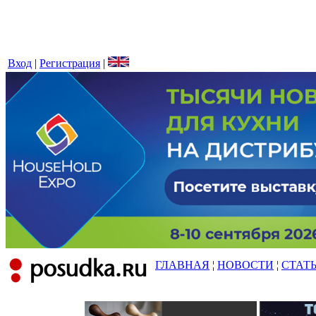
Вход
|
Регистрация
|
ГЛАВНАЯ
¦
НОВОСТИ
¦
СТАТ