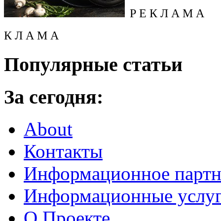
Р Е К Л А М А
К Л А М А
Популярные статьи
За сегодня:
About
Контакты
Информационное партн
Информационные услу
О Проекте