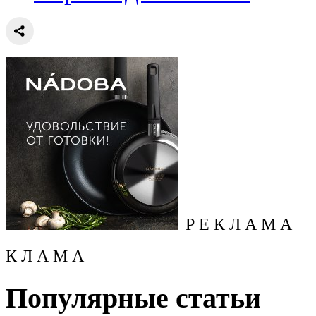
Р Е К Л А М А
К Л А М А
Популярные статьи