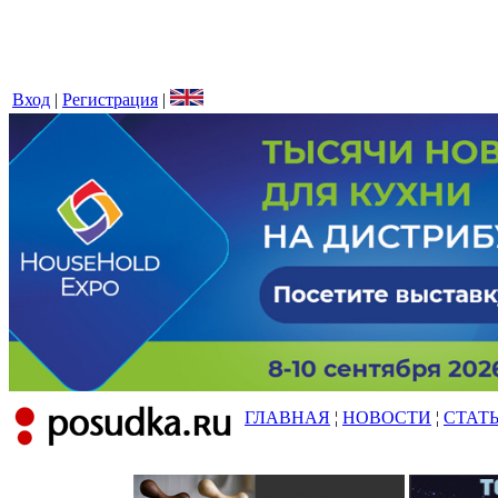
Вход
|
Регистрация
|
ГЛАВНАЯ
¦
НОВОСТИ
¦
СТАТ