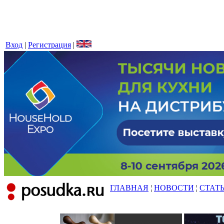
Вход
|
Регистрация
|
ГЛАВНАЯ
¦
НОВОСТИ
¦
СТАТ