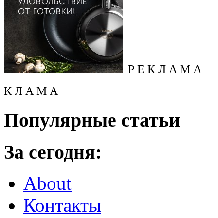
Р Е К Л А М А
К Л А М А
Популярные статьи
За сегодня:
About
Контакты