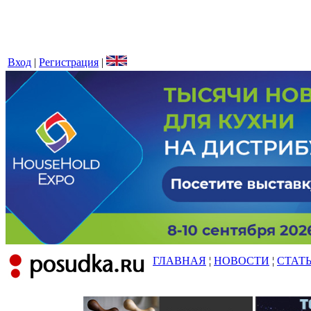
Вход
|
Регистрация
|
ГЛАВНАЯ
¦
НОВОСТИ
¦
СТАТ