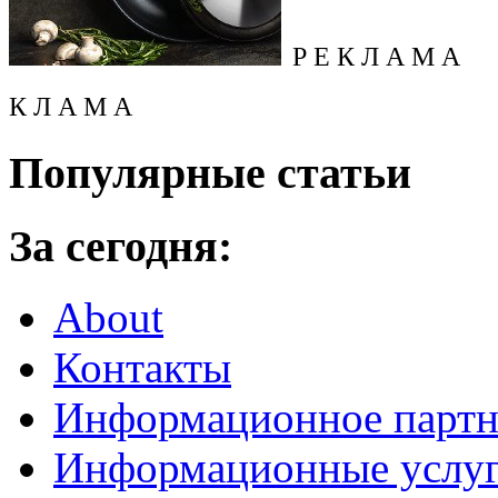
Р Е К Л А М А
К Л А М А
Популярные статьи
За сегодня:
About
Контакты
Информационное партн
Информационные услу