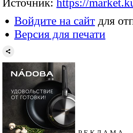
Источник:
https://market.
Войдите на сайт
для от
Версия для печати
Р Е К Л А М А