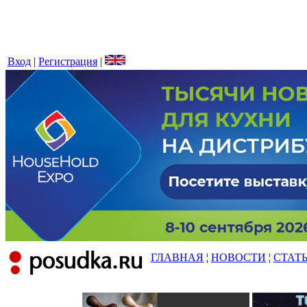
Вход
|
Регистрация
|
ГЛАВНАЯ
¦
НОВОСТИ
¦
СТАТ