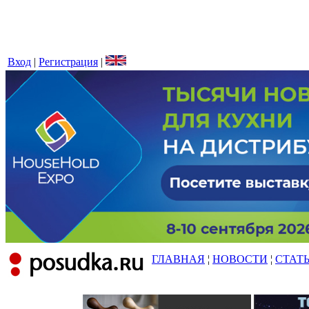
Вход
|
Регистрация
|
ГЛАВНАЯ
¦
НОВОСТИ
¦
СТАТ