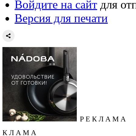
Войдите на сайт
для от
Версия для печати
Р Е К Л А М А
К Л А М А