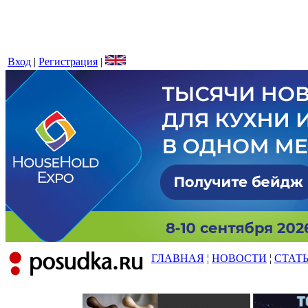
Вход
|
Регистрация
|
ГЛАВНАЯ
¦
НОВОСТИ
¦
СТАТ