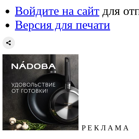
Войдите на сайт
для от
Версия для печати
Р Е К Л А М А