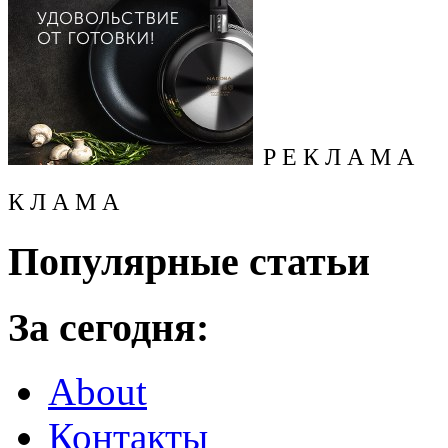
Р Е К Л А М А
К Л А М А
Популярные статьи
За сегодня:
About
Контакты