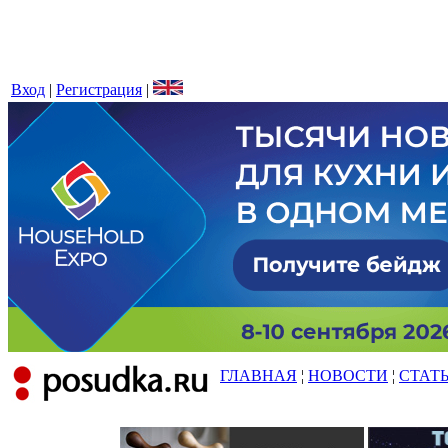
Вход
|
Регистрация
|
ГЛАВНАЯ
¦
НОВОСТИ
¦
СТАТ